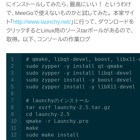
にインストールしてみたら、最高にいい！ というわけ
で、MeeGoで使えないものかと試してみた。 本家サイ
ト「
http://www.launchy.net/
」に行って、ダウンロードを
クリックするとLinux用のソースtarボールがあるので、
取得。 以下、コンソールの作業ログ
# qmake, libqt-devel, boost, libx
1
sudo zypper -y install qt-qmake
2
sudo zypper -y install libqt-devel
3
sudo zypper install -y boost-devel
4
sudo zypper install -y libX11-devel
5
6
# launchyのインストール
7
tar xvzf launchy-2.5.tar.gz
8
cd launchy-2.5
9
qmake -r Launchy.pro
10
make
11
sudo make install
12